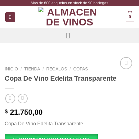
Mas de 800 etiquetas en stock de 90 bodegas
Saltar
al
0
contenido
INICIO
/
TIENDA
/
REGALOS
/
COPAS
Añadir
Copa De Vino Edelita Transparente
a la
lista de
deseos
21.750,00
$
Copa De Vino Edelita Transparente