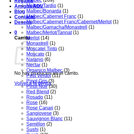
Malbec
(269)
Regalos
Malbec Tardio
(1)
Amigos ADV
Malbec/Bonarda
(1)
Blog
Malbec/Cabernet Franc
(1)
Contacto
Malbec/Cabernet Franc/Cabernet/Merlot
(1)
Deseos
Malbec/Garnacha/Monastrell
(1)
0
Malbec/Merlot/Tannat
(1)
Carrito
Merlot
(14)
Monastrell
(1)
Moscatel Tinto
(1)
Moscato
(1)
Naranjo
(6)
Nectar
(1)
Organico Malbec
(3)
No hay productos en el carrito.
Petit Verdot
(11)
Pinot Gris
(3)
Volver a la tienda
Pinot Noir
(30)
Red Blend
(2)
Rosado
(11)
Rose
(16)
Rose Canari
(1)
Sangiovese
(3)
Sauvignon Blanc
(11)
Semillon
(2)
Sushi
(1)