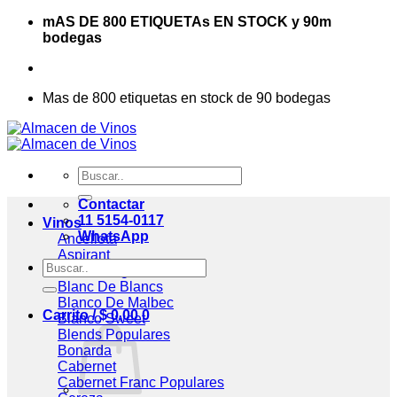
Saltar
mAS DE 800 ETIQUETAs EN STOCK y 90m
al
bodegas
contenido
Mas de 800 etiquetas en stock de 90 bodegas
Buscar
por:
Contactar
11 5154-0117
Vinos
WhatsApp
Ancellota
Aspirant
Buscar
Assemblage
por:
Blanc De Blancs
Blanco De Malbec
Carrito /
$
0,00
0
Blanco Sweet
Blends
Bonarda
Cabernet
Cabernet Franc