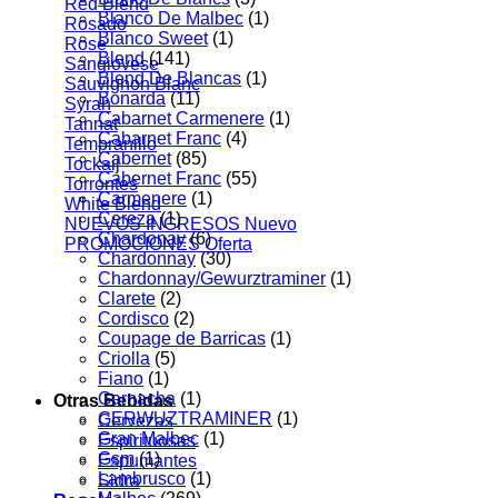
Red Blend
Blanco De Malbec
(1)
Rosado
Blanco Sweet
(1)
Rose
Blend
(141)
Sangiovese
Blend De Blancas
(1)
Sauvignon Blanc
Bonarda
(11)
Syrah
Cabarnet Carmenere
(1)
Tannat
Cabarnet Franc
(4)
Tempranillo
Cabernet
(85)
Tockaij
Cabernet Franc
(55)
Torrontes
Carmenere
(1)
White Blend
Cereza
(1)
NUEVOS INGRESOS
Chardonay
(6)
PROMOCIONES
Chardonnay
(30)
Chardonnay/Gewurztraminer
(1)
Clarete
(2)
Cordisco
(2)
Coupage de Barricas
(1)
Criolla
(5)
Fiano
(1)
Garnacha
(1)
Otras Bebidas
GERWUZTRAMINER
(1)
Cervezas
Gran Malbec
(1)
Espirituosas
Gsm
(1)
Espumantes
Lambrusco
(1)
Sidra