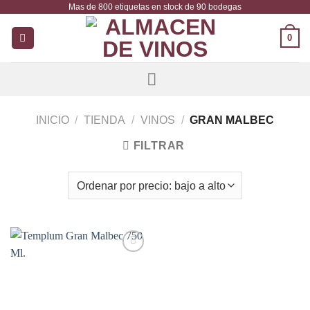
Mas de 800 etiquetas en stock de 90 bodegas
Saltar
al
0
contenido
INICIO
/
TIENDA
/
VINOS
/
GRAN MALBEC
FILTRAR
Añadir
a la
lista de
deseos