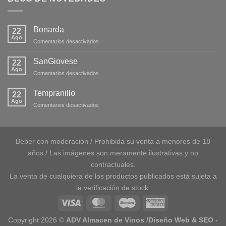
Bonarda
22
Ago
en
Comentarios desactivados
Bonarda
SanGiovese
22
Ago
en
Comentarios desactivados
SanGiovese
Tempranillo
22
Ago
en
Comentarios desactivados
Tempranillo
Beber con moderación / Prohibida su venta a menores de 18
años / Las imágenes son meramente ilustrativas y no
contractuales.
La venta de cualquiera de los productos publicados está sujeta a
la verificación de stock.
Copyright 2026 ©
ADV Almacen de Vinos /Diseño Web & SEO
-