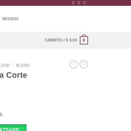
DESEOS
0
CARRITO /
$
0,00
LEND
/
BLEND
a Corte
l.
ATSAPP