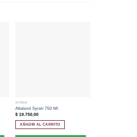
dir
Añadir
a
a la
 de
lista de
eos
deseos
SYRAH
BLEND
Altaland Syrah 750 Ml.
Pispi De Tintas Blen
$
19.750,00
$
18.750,00
AÑADIR AL CARRITO
AÑADIR AL CARRI