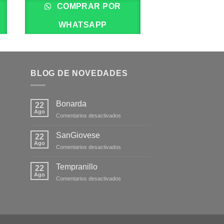
COMPRAR POR
COMPRA
WHATSAPP
WHATS
BLOG DE NOVEDADES
Bonarda
22
Ago
en
Comentarios desactivados
Bonarda
SanGiovese
22
Ago
en
Comentarios desactivados
SanGiovese
Tempranillo
22
Ago
en
Comentarios desactivados
Tempranillo