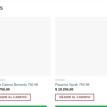
S
Añadir
Aña
a la
a l
lista de
lista
deseos
des
RDA
SYRAH
a Catena Bonarda 750 Ml.
Pasarisa Syrah 750 Ml.
750,00
$
19.250,00
ADIR AL CARRITO
AÑADIR AL CARRITO