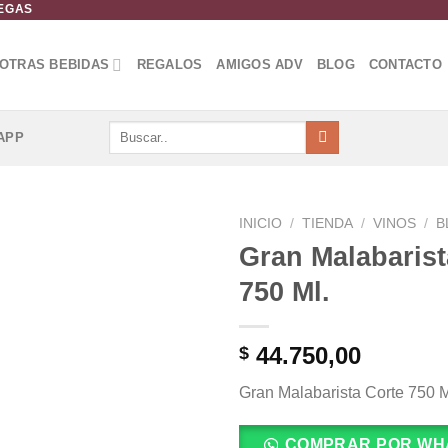
DEGAS
OTRAS BEBIDAS
REGALOS
AMIGOS ADV
BLOG
CONTACTO
Buscar
APP
por:
INICIO
/
TIENDA
/
VINOS
/
B
Gran Malabarist
Añadir
750 Ml.
a la
lista de
deseos
44.750,00
$
Gran Malabarista Corte 750 M
COMPRAR POR WH