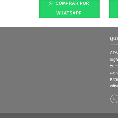
COMPRAR POR
WHATSAPP
QU
ADV
luga
enc
expo
a tr
vitiv