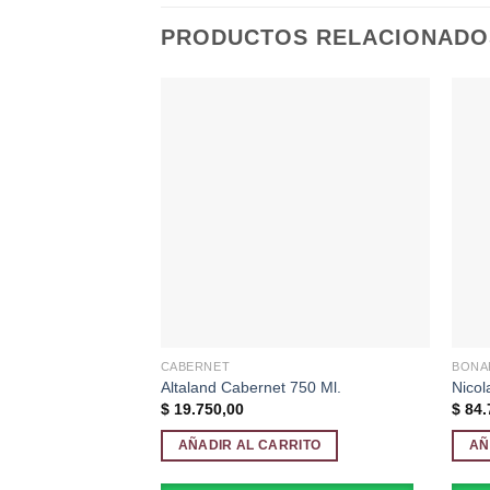
PRODUCTOS RELACIONADO
Añadir
a la
lista de
deseos
CABERNET
BONA
Altaland Cabernet 750 Ml.
Nicol
$
19.750,00
$
84.
AÑADIR AL CARRITO
AÑ