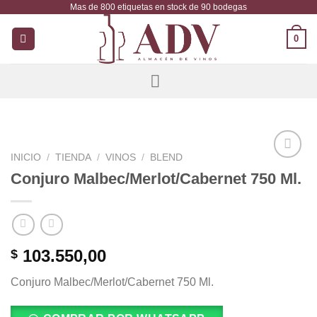
Mas de 800 etiquetas en stock de 90 bodegas
Saltar
al
0
contenido
INICIO
/
TIENDA
/
VINOS
/
BLEND
Añadir
Conjuro Malbec/Merlot/Cabernet 750 Ml.
a la
lista de
deseos
103.550,00
$
Conjuro Malbec/Merlot/Cabernet 750 Ml.