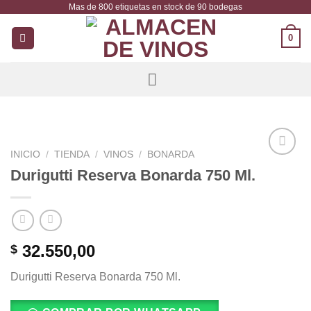
Mas de 800 etiquetas en stock de 90 bodegas
Saltar
al
0
contenido
INICIO
/
TIENDA
/
VINOS
/
BONARDA
Añadir
Durigutti Reserva Bonarda 750 Ml.
a la
lista de
deseos
32.550,00
$
Durigutti Reserva Bonarda 750 Ml.