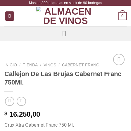
Mas de 800 etiquetas en stock de 90 bodegas
Saltar
al
0
contenido
INICIO
/
TIENDA
/
VINOS
/
CABERNET FRANC
Añadir
Callejon De Las Brujas Cabernet Franc
a la
750Ml.
lista de
deseos
16.250,00
$
Crux Xtra Cabernet Franc 750 Ml.