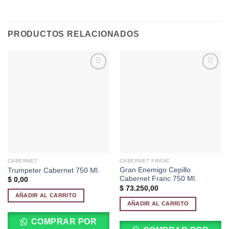
PRODUCTOS RELACIONADOS
Añadir
Añadir
a la
a la
lista de
lista de
deseos
deseos
CABERNET
CABERNET FRANC
Gran Enemigo Cepillo
Trumpeter Cabernet 750 Ml.
Cabernet Franc 750 Ml.
$
0,00
$
73.250,00
AÑADIR AL CARRITO
AÑADIR AL CARRITO
COMPRAR POR