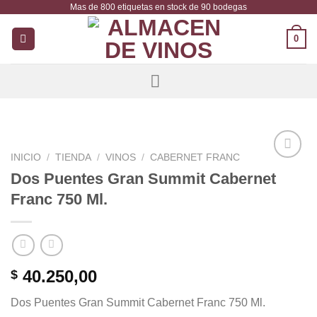
Mas de 800 etiquetas en stock de 90 bodegas
Saltar
al
0
contenido
INICIO
/
TIENDA
/
VINOS
/
CABERNET FRANC
Añadir
Dos Puentes Gran Summit Cabernet
a la
Franc 750 Ml.
lista de
deseos
40.250,00
$
Dos Puentes Gran Summit Cabernet Franc 750 Ml.