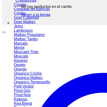
Chardonnay
Clarete
No hay productos en el carrito.
Coupage de Barricas
Criolla
Volver a la tienda
Gran Cabernet
Gran Malbec
Jerez
Lambrusco
Malbec
Malbec Tardio
Marsala
Merlot
Moscatel Tinto
Moscato
Naranjo
Oporto
Orange
Organico Criolla
Organico Malbec
Organico Tempranillo
Petit Verdot
Pinot Gris
Pinot Noir
Raboso
Red Blend