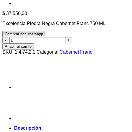
$
37.550,00
Excelencia Piedra Negra Cabernet Franc 750 Ml.
Comprar por whatsapp
Excelencia
Piedra
Añadir al carrito
Negra
SKU:
1.4.74.2.1
Categoría:
Cabernet Franc
Cabernet
Franc
750
Ml.
cantidad
Descripción