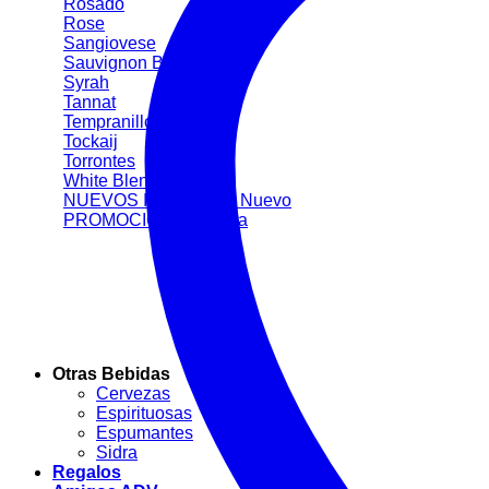
Rosado
Rose
Sangiovese
Sauvignon Blanc
Syrah
Tannat
Tempranillo
Tockaij
Torrontes
White Blend
NUEVOS INGRESOS
PROMOCIONES
Otras Bebidas
Cervezas
Espirituosas
Espumantes
Sidra
Regalos