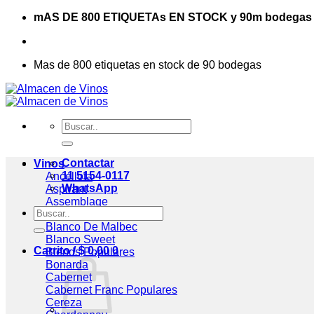
Saltar
mAS DE 800 ETIQUETAs EN STOCK y 90m bodegas
al
contenido
Mas de 800 etiquetas en stock de 90 bodegas
Buscar
por:
Contactar
Vinos
11 5154-0117
Ancellota
WhatsApp
Aspirant
Assemblage
Buscar
Blanc De Blancs
por:
Blanco De Malbec
Blanco Sweet
Carrito /
$
0,00
0
Blends
Bonarda
Cabernet
Cabernet Franc
Cereza