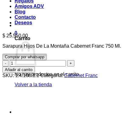
Regalos
Amigos ADV
Blog
Contacto
Deseos
0
$
25.550,00
Carrito
Sarapura Hijos De La Montaña Cabernet Franc 750 Ml.
Comprar por whatsapp
Sarapura
Hijos
Añadir al carrito
De
No hay productos en el carrito.
SKU:
1.4.108.1.1
Categoría:
Cabernet Franc
La
Montaña
Volver a la tienda
Cabernet
Franc
750
Ml.
cantidad