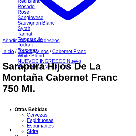
Red Blend
Rosado
Rose
Sangiovese
Sauvignon Blanc
Syrah
Tannat
Tempranillo
Añadir a la lista de deseos
Tockaij
Torrontes
Inicio
/
Tienda
/
Vinos
/
Cabernet Franc
White Blend
NUEVOS INGRESOS
Sarapura Hijos De La
PROMOCIONES
Montaña Cabernet Franc
750 Ml.
Otras Bebidas
Cervezas
Espirituosas
Espumantes
Sidra