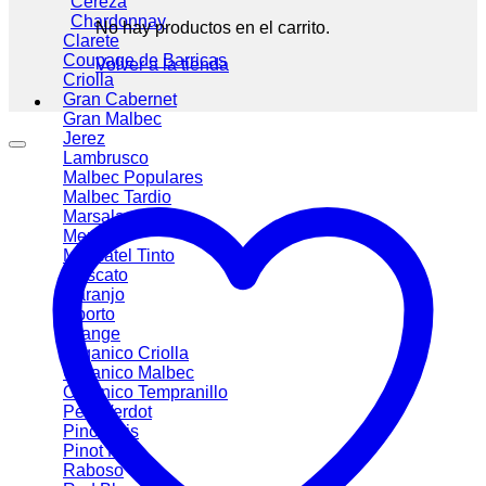
Cereza
Chardonnay
No hay productos en el carrito.
Clarete
Coupage de Barricas
Volver a la tienda
Criolla
Gran Cabernet
Gran Malbec
Jerez
Lambrusco
Malbec
Malbec Tardio
Marsala
Merlot
Moscatel Tinto
Moscato
Naranjo
Oporto
Orange
Organico Criolla
Organico Malbec
Organico Tempranillo
Petit Verdot
Pinot Gris
Pinot Noir
Raboso