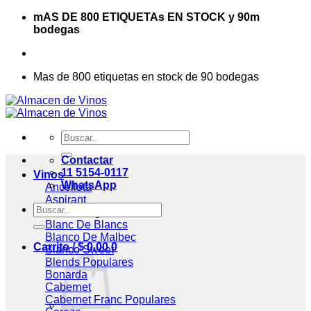
Saltar
mAS DE 800 ETIQUETAs EN STOCK y 90m
al
bodegas
contenido
Mas de 800 etiquetas en stock de 90 bodegas
Buscar
por:
Contactar
11 5154-0117
Vinos
WhatsApp
Ancellota
Aspirant
Buscar
Assemblage
por:
Blanc De Blancs
Blanco De Malbec
Carrito /
$
0,00
0
Blanco Sweet
Blends
Bonarda
Cabernet
Cabernet Franc