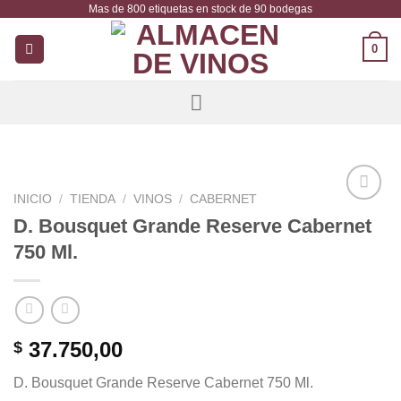
Mas de 800 etiquetas en stock de 90 bodegas
Saltar
al
0
contenido
INICIO
/
TIENDA
/
VINOS
/
CABERNET
Añadir
D. Bousquet Grande Reserve Cabernet
a la
750 Ml.
lista de
deseos
37.750,00
$
D. Bousquet Grande Reserve Cabernet 750 Ml.