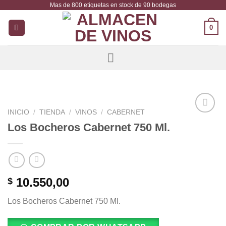
Mas de 800 etiquetas en stock de 90 bodegas
Saltar
al
0
contenido
INICIO
/
TIENDA
/
VINOS
/
CABERNET
Añadir
Los Bocheros Cabernet 750 Ml.
a la
lista de
deseos
10.550,00
$
Los Bocheros Cabernet 750 Ml.