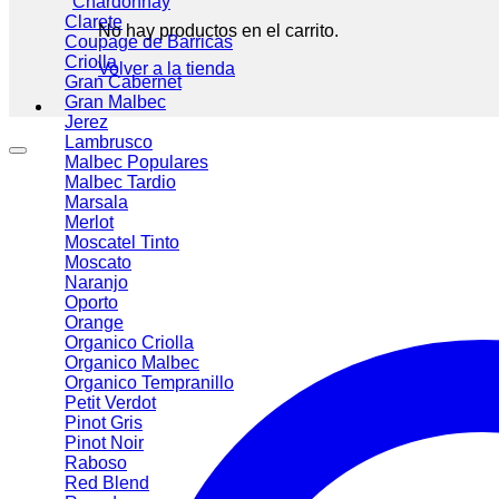
Chardonnay
Clarete
No hay productos en el carrito.
Coupage de Barricas
Criolla
Volver a la tienda
Gran Cabernet
Gran Malbec
Jerez
Lambrusco
Malbec
Malbec Tardio
Marsala
Merlot
Moscatel Tinto
Moscato
Naranjo
Oporto
Orange
Organico Criolla
Organico Malbec
Organico Tempranillo
Petit Verdot
Pinot Gris
Pinot Noir
Raboso
Red Blend