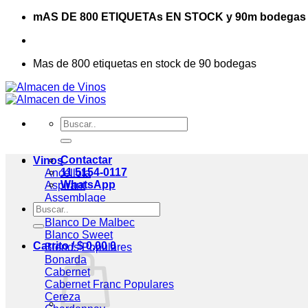
Saltar
mAS DE 800 ETIQUETAs EN STOCK y 90m bodegas
al
contenido
Mas de 800 etiquetas en stock de 90 bodegas
Buscar
por:
Contactar
Vinos
11 5154-0117
Ancellota
WhatsApp
Aspirant
Assemblage
Buscar
Blanc De Blancs
por:
Blanco De Malbec
Blanco Sweet
Carrito /
$
0,00
0
Blends
Bonarda
Cabernet
Cabernet Franc
Cereza