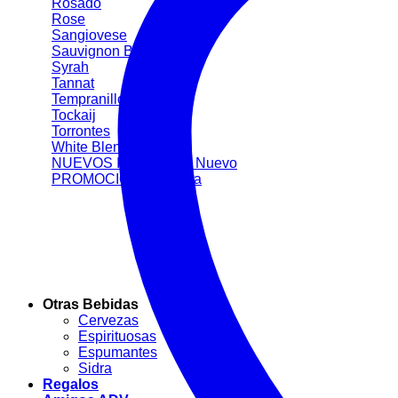
Rosado
Rose
Sangiovese
Sauvignon Blanc
Syrah
Tannat
Tempranillo
Tockaij
Torrontes
White Blend
NUEVOS INGRESOS
PROMOCIONES
Otras Bebidas
Cervezas
Espirituosas
Espumantes
Sidra
Regalos