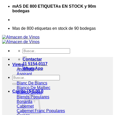
Saltar
mAS DE 800 ETIQUETAs EN STOCK y 90m
al
bodegas
contenido
Mas de 800 etiquetas en stock de 90 bodegas
Buscar
por:
Contactar
11 5154-0117
Vinos
WhatsApp
Ancellota
Aspirant
Buscar
Assemblage
por:
Blanc De Blancs
Blanco De Malbec
Carrito /
$
0,00
0
Blanco Sweet
Blends
Bonarda
Cabernet
Cabernet Franc