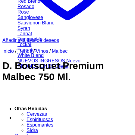
Red Blend
Rosado
Rose
Sangiovese
Sauvignon Blanc
Syrah
Tannat
Tempranillo
Añadir a la lista de deseos
Tockaij
Torrontes
Inicio
/
Tienda
/
Vinos
/
Malbec
White Blend
NUEVOS INGRESOS
D. Bousquet Premium
PROMOCIONES
Malbec 750 Ml.
Otras Bebidas
Cervezas
Espirituosas
Espumantes
Sidra