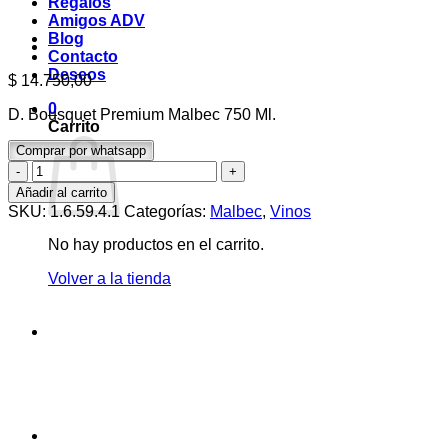
Regalos
Amigos ADV
Blog
Contacto
Deseos
$
14.750,00
0
D. Bousquet Premium Malbec 750 Ml.
Carrito
Comprar por whatsapp
D.
Bousquet
Añadir al carrito
Premium
SKU:
1.6.59.4.1
Categorías:
Malbec
,
Vinos
Malbec
750
No hay productos en el carrito.
Ml.
cantidad
Volver a la tienda