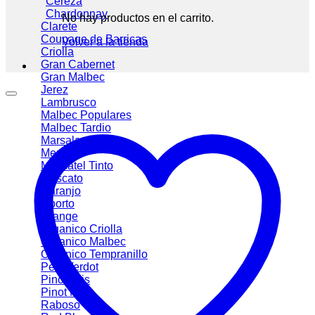
Cereza
Chardonnay
No hay productos en el carrito.
Clarete
Coupage de Barricas
Volver a la tienda
Criolla
Gran Cabernet
Gran Malbec
Jerez
Lambrusco
Malbec
Malbec Tardio
Marsala
Merlot
Moscatel Tinto
Moscato
Naranjo
Oporto
Orange
Organico Criolla
Organico Malbec
Organico Tempranillo
Petit Verdot
Pinot Gris
Pinot Noir
Raboso