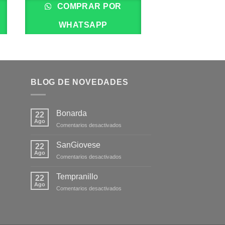
COMPRAR POR
COMPRA
WHATSAPP
WHATS
BLOG DE NOVEDADES
Bonarda
22
Ago
en
Comentarios desactivados
Bonarda
SanGiovese
22
Ago
en
Comentarios desactivados
SanGiovese
Tempranillo
22
Ago
en
Comentarios desactivados
Tempranillo