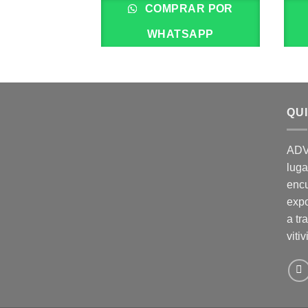
COMPRAR POR
WHATSAPP
QU
ADV
luga
enc
expo
a tr
vitiv