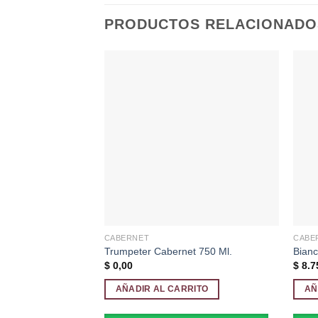
PRODUCTOS RELACIONADO
Añadir
a la
lista de
deseos
CABERNET
CABE
Trumpeter Cabernet 750 Ml.
Bianc
$
0,00
$
8.7
AÑADIR AL CARRITO
AÑ