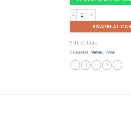
Luca Malbec Malbec 750 Ml. c
AÑADIR AL CA
SKU:
1.6.10.9.1
Categorías:
Malbec
,
Vinos