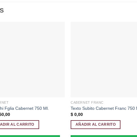
S
Añadir
Aña
a la
a l
lista de
lista
deseos
des
RNET
CABERNET FRANC
hi Fglia Cabernet 750 Ml.
Texto Subito Cabernet Franc 750 
50,00
$
0,00
ADIR AL CARRITO
AÑADIR AL CARRITO