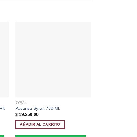
dir
Añadir
a
a la
 de
lista de
eos
deseos
SYRAH
CHARDONNAY
Ml.
Pasarisa Syrah 750 Ml.
La Linda Chardonna
$
19.250,00
$
12.250,00
AÑADIR AL CARRITO
AÑADIR AL CARRI