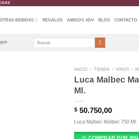
DEGAS
OTRAS BEBIDAS
REGALOS
AMIGOS ADV
BLOG
CONTACTO
Buscar
APP
por:
INICIO
/
TIENDA
/
VINOS
/
M
Luca Malbec Ma
Añadir
Ml.
a la
lista de
deseos
50.750,00
$
Luca Malbec Malbec 750 Ml.
COMPRAR POR WH