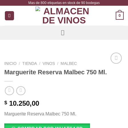
Mas de 800 etiquetas en stock de 90 bodegas
Saltar
al
0
contenido
INICIO
/
TIENDA
/
VINOS
/
MALBEC
Añadir
Marguerite Reserva Malbec 750 Ml.
a la
lista de
deseos
10.250,00
$
Marguerite Reserva Malbec 750 Ml.