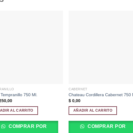
Añadir
Aña
a la
a l
lista de
lista
deseos
des
RANILLO
CABERNET
Tempranillo 750 Ml.
Chateau Cordillera Cabernet 750 
250,00
$
0,00
ADIR AL CARRITO
AÑADIR AL CARRITO
COMPRAR POR
COMPRAR POR