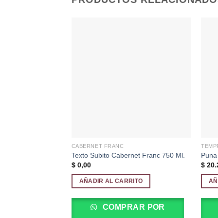
Añadir
a la
lista de
deseos
CABERNET FRANC
TEMP
Texto Subito Cabernet Franc 750 Ml.
Puna 
$
0,00
$
20.
AÑADIR AL CARRITO
AÑ
COMPRAR POR