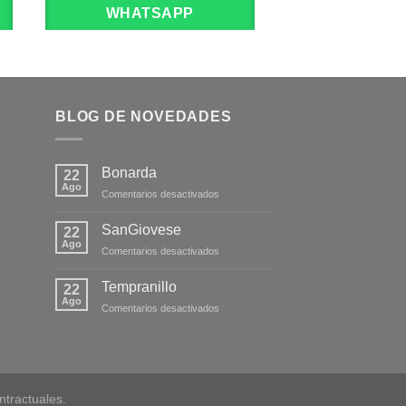
WHATSAPP
WHATS
BLOG DE NOVEDADES
Bonarda
22
Ago
en
Comentarios desactivados
Bonarda
SanGiovese
22
Ago
en
Comentarios desactivados
SanGiovese
Tempranillo
22
Ago
en
Comentarios desactivados
Tempranillo
tractuales.