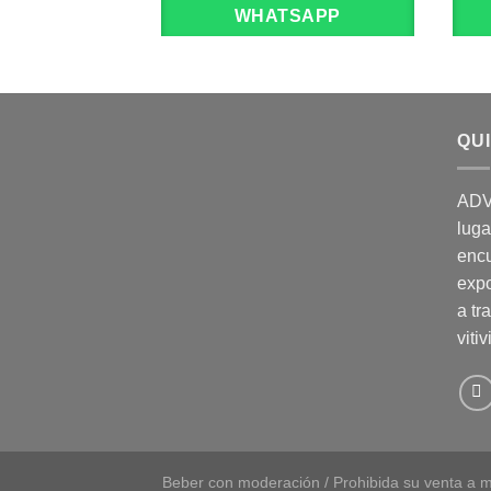
WHATSAPP
QU
ADV
luga
enc
expo
a tr
vitiv
Beber con moderación / Prohibida su venta a m