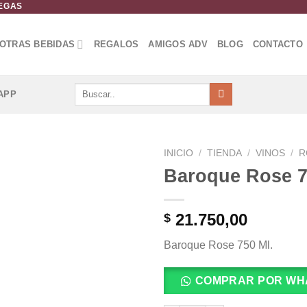
DEGAS
OTRAS BEBIDAS
REGALOS
AMIGOS ADV
BLOG
CONTACTO
Buscar
APP
por:
INICIO
/
TIENDA
/
VINOS
/
R
Baroque Rose 7
Añadir
a la
lista de
21.750,00
$
deseos
Baroque Rose 750 Ml.
COMPRAR POR WH