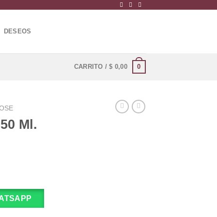
DESEOS
0
CARRITO /
$
0,00
OSE
50 Ml.
ATSAPP