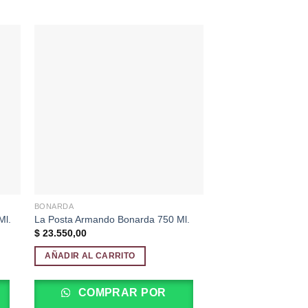
dir
Añadir
a
a la
 de
lista de
eos
deseos
BONARDA
CABERNET FRANC
Gran Enemigo Cepill
Ml.
La Posta Armando Bonarda 750 Ml.
750 Ml.
$
23.550,00
$
73.250,00
AÑADIR AL CARRITO
AÑADIR AL CARRI
COMPRAR POR
COMPRA