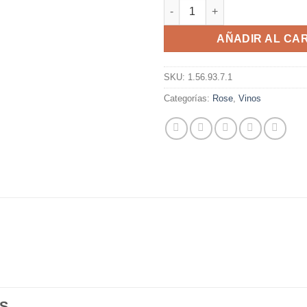
Baroque Rose 750 Ml. cantida
AÑADIR AL CA
SKU:
1.56.93.7.1
Categorías:
Rose
,
Vinos
S