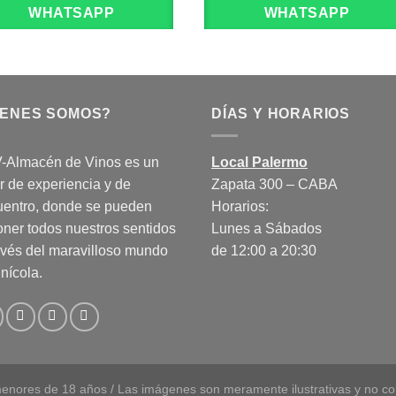
WHATSAPP
WHATSAPP
IENES SOMOS?
DÍAS Y HORARIOS
-Almacén de Vinos es un
Local Palermo
r de experiencia y de
Zapata 300 – CABA
uentro, donde se pueden
Horarios:
ner todos nuestros sentidos
Lunes a Sábados
avés del maravilloso mundo
de 12:00 a 20:30
inícola.
enores de 18 años / Las imágenes son meramente ilustrativas y no con