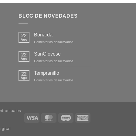
BLOG DE NOVEDADES
Bonarda
22
Ago
en
Comentarios desactivados
Bonarda
SanGiovese
22
Ago
en
Comentarios desactivados
SanGiovese
Tempranillo
22
Ago
en
Comentarios desactivados
Tempranillo
tractuales.
igital