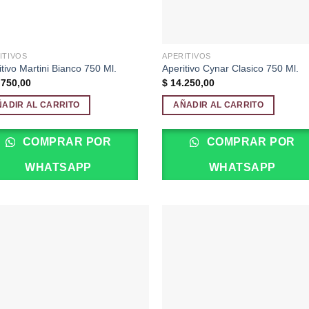
ITIVOS
APERITIVOS
itivo Martini Bianco 750 Ml.
Aperitivo Cynar Clasico 750 Ml.
750,00
$
14.250,00
ÑADIR AL CARRITO
AÑADIR AL CARRITO
COMPRAR POR
COMPRAR POR
WHATSAPP
WHATSAPP
Añadir
Aña
a la
a 
lista de
list
deseos
des