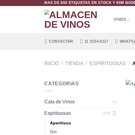
MAS DE 800 ETIQUETAS EN STOCK Y 90M BO
Saltar
al
contenido
VINOS
CONTACTAR
11 5154-0117
WHATS
INICIO
/
TIENDA
/
ESPIRITUOSAS
/
A
CATEGORIAS
Cata de Vinos
(1)
Espirituosas
(119)
Aperitivos
Gin