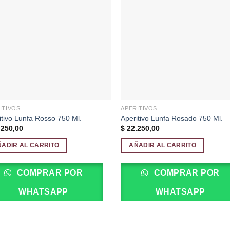
Añadir
Aña
a la
a 
lista de
list
deseos
des
ITIVOS
APERITIVOS
itivo Lunfa Rosso 750 Ml.
Aperitivo Lunfa Rosado 750 Ml.
250,00
$
22.250,00
ÑADIR AL CARRITO
AÑADIR AL CARRITO
COMPRAR POR
COMPRAR POR
WHATSAPP
WHATSAPP