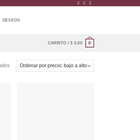
DESEOS
0
CARRITO /
$
0,00
Ordenado
tados
por
precio:
bajo
a
dir
Añadir
alto
la
a la
a de
lista de
eos
deseos