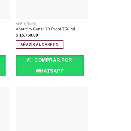
APERITIVOS
Aperitivo Cynar 70 Proof 750 Ml.
$
15.750,00
AÑADIR AL CARRITO
COMPRAR POR
WHATSAPP
dir
Añadir
la
a la
a de
lista de
eos
deseos