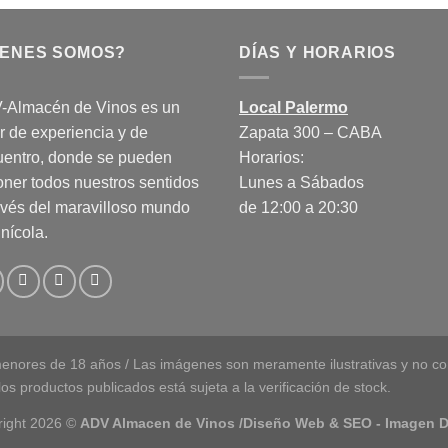
IENES SOMOS?
DÍAS Y HORARIOS
-Almacén de Vinos es un
Local Palermo
r de experiencia y de
Zapata 300 – CABA
uentro, donde se pueden
Horarios:
ner todos nuestros sentidos
Lunes a Sábados
avés del maravilloso mundo
de 12:00 a 20:30
inícola.
enores de 18 años / Las imágenes son meramente ilustrativas y no con
os productos publicados está sujeta a la verificación de stock.
right 2026 ©
ADV Almacen de Vinos /Diseño Web & SEO
- Imagen D