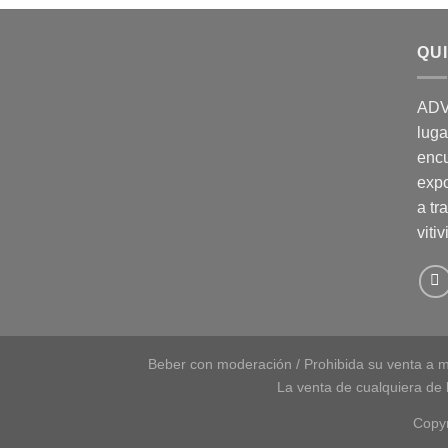
QU
ADV
luga
enc
expo
a tr
vitiv
Beber con moderación / Prohibida su venta a m
La venta de cualquiera de l
Copy