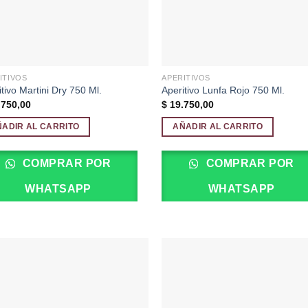
ITIVOS
APERITIVOS
tivo Martini Dry 750 Ml.
Aperitivo Lunfa Rojo 750 Ml.
750,00
$
19.750,00
ÑADIR AL CARRITO
AÑADIR AL CARRITO
COMPRAR POR
COMPRAR POR
WHATSAPP
WHATSAPP
Añadir
Aña
a la
a 
lista de
list
deseos
des