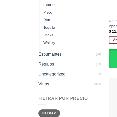
Licores
Pisco
Ron
APER
Aper
Tequila
$
11.
Vodka
A
Whisky
Espumantes
(24)
Regalos
(13)
Uncategorized
(1)
Vinos
(808)
FILTRAR POR PRECIO
Precio
Precio
FILTRAR
mínimo
máximo