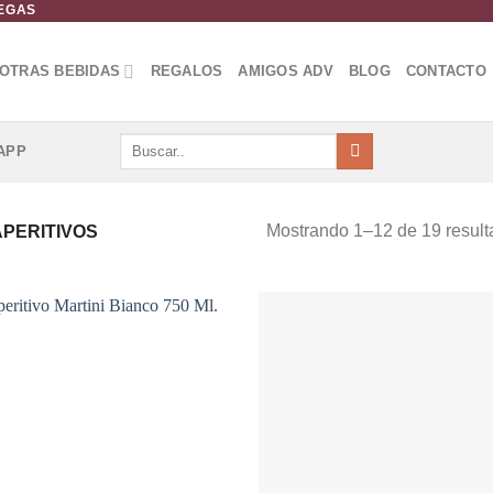
DEGAS
OTRAS BEBIDAS
REGALOS
AMIGOS ADV
BLOG
CONTACTO
Buscar
APP
por:
Mostrando 1–12 de 19 resul
PERITIVOS
Añadir
Aña
a la
a 
lista de
list
deseos
des