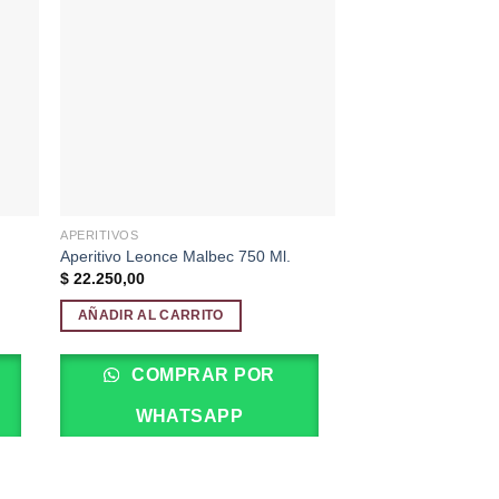
dir
Añadir
la
a la
a de
lista de
eos
deseos
APERITIVOS
Aperitivo Leonce Malbec 750 Ml.
$
22.250,00
AÑADIR AL CARRITO
COMPRAR POR
WHATSAPP