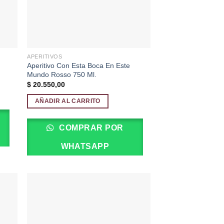
APERITIVOS
Aperitivo Con Esta Boca En Este
Mundo Rosso 750 Ml.
$
20.550,00
AÑADIR AL CARRITO
COMPRAR POR
WHATSAPP
dir
Añadir
la
a la
a de
lista de
eos
deseos