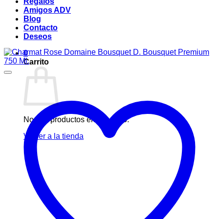
Regalos
Amigos ADV
Blog
Contacto
Deseos
0
Carrito
No hay productos en el carrito.
Volver a la tienda