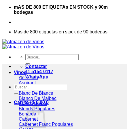
Saltar
mAS DE 800 ETIQUETAs EN STOCK y 90m
al
bodegas
contenido
Mas de 800 etiquetas en stock de 90 bodegas
Buscar
por:
Contactar
11 5154-0117
Vinos
WhatsApp
Ancellota
Aspirant
Buscar
Assemblage
por:
Blanc De Blancs
Blanco De Malbec
Carrito /
$
0,00
0
Blanco Sweet
Blends
Bonarda
Cabernet
Cabernet Franc