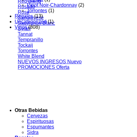
Red Blend
Pinot Noir-Chardonnay
(2)
Rosado
Torrontes
(1)
Rose
Regalos
(13)
Sangiovese
Uncategorized
(1)
Sauvignon Blanc
Vinos
(808)
Syrah
Tannat
Tempranillo
Tockaij
Torrontes
White Blend
NUEVOS INGRESOS
PROMOCIONES
Otras Bebidas
Cervezas
Espirituosas
Espumantes
Sidra