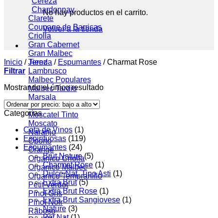
Cereza
Chardonnay
No hay productos en el carrito.
Clarete
Coupage de Barricas
Volver a la tienda
Criolla
Gran Cabernet
Gran Malbec
Inicio
/
Jerez
Tienda
/
Espumantes
/
Charmat Rose
Filtrar
Lambrusco
Malbec
Mostrando el único resultado
Malbec Tardio
Marsala
Merlot
Categorias
Moscatel Tinto
Moscato
Cata de Vinos
(1)
Naranjo
Espirituosas
(119)
Oporto
Espumantes
(24)
Orange
Brut Nature
(5)
Organico Criolla
Charmat Rose
(1)
Organico Malbec
Dulce Nat. Tipo Asti
(1)
Organico Tempranillo
Extra Brut
(5)
Petit Verdot
Extra Brut Rose
(1)
Pinot Gris
Extra Brut Sangiovese
(1)
Pinot Noir
Nature
(3)
Raboso
Pet Nat
(1)