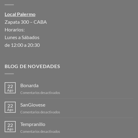
Local Palermo
Zapata 300 – CABA
Horarios:
Lunes a Sábados
de 12:00 a 20:30
BLOG DE NOVEDADES
Bonarda
22
Ago
en
Comentarios desactivados
Bonarda
SanGiovese
22
Ago
en
Comentarios desactivados
SanGiovese
Tempranillo
22
Ago
en
Comentarios desactivados
Tempranillo