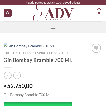
Saltar
Mas de 800 etiquetas en stock de 90 bodegas
al
0
contenido
INICIO
/
TIENDA
/
ESPIRITUOSAS
/
GIN
Añadir
Gin Bombay Bramble 700 Ml.
a la
lista
de
deseos
52.750,00
$
Gin Bombay Bramble 700 Ml.