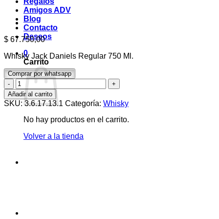
Regalos
Amigos ADV
Blog
Contacto
Deseos
$
67.750,00
0
Whisky Jack Daniels Regular 750 Ml.
Carrito
Comprar por whatsapp
Whisky
Jack
Añadir al carrito
Daniels
SKU:
3.6.17.13.1
Categoría:
Whisky
Regular
750
No hay productos en el carrito.
Ml.
cantidad
Volver a la tienda