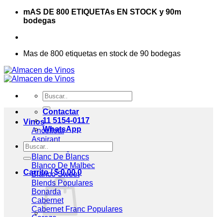
Saltar
mAS DE 800 ETIQUETAs EN STOCK y 90m
al
bodegas
contenido
Mas de 800 etiquetas en stock de 90 bodegas
Buscar
por:
Contactar
11 5154-0117
Vinos
WhatsApp
Ancellota
Aspirant
Buscar
Assemblage
por:
Blanc De Blancs
Blanco De Malbec
Carrito /
$
0,00
0
Blanco Sweet
Blends
Bonarda
Cabernet
Cabernet Franc