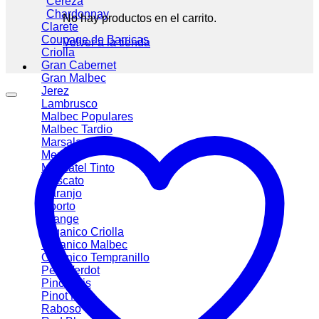
Cereza
Chardonnay
No hay productos en el carrito.
Clarete
Coupage de Barricas
Volver a la tienda
Criolla
Gran Cabernet
Gran Malbec
Jerez
Lambrusco
Malbec
Malbec Tardio
Marsala
Merlot
Moscatel Tinto
Moscato
Naranjo
Oporto
Orange
Organico Criolla
Organico Malbec
Organico Tempranillo
Petit Verdot
Pinot Gris
Pinot Noir
Raboso