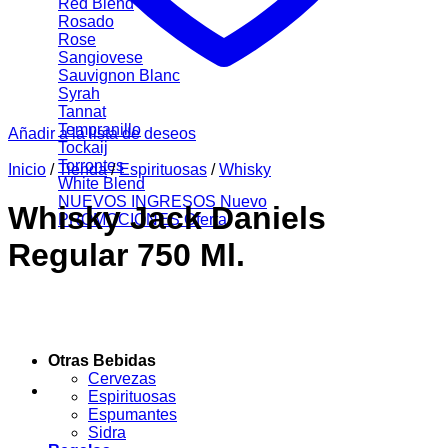
Red Blend
Rosado
Rose
Sangiovese
Sauvignon Blanc
Syrah
Tannat
Tempranillo
Añadir a la lista de deseos
Tockaij
Torrontes
Inicio
/
Tienda
/
Espirituosas
/
Whisky
White Blend
NUEVOS INGRESOS
Whisky Jack Daniels
PROMOCIONES
Regular 750 Ml.
Otras Bebidas
Cervezas
Espirituosas
Espumantes
Sidra