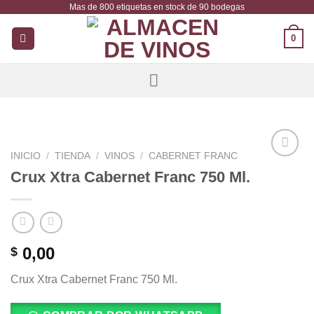
Mas de 800 etiquetas en stock de 90 bodegas
Saltar
al
0
contenido
INICIO
/
TIENDA
/
VINOS
/
CABERNET FRANC
Añadir
Crux Xtra Cabernet Franc 750 Ml.
a la
lista de
deseos
0,00
$
Crux Xtra Cabernet Franc 750 Ml.