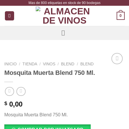
Mas de 800 etiquetas en stock de 90 bodegas
Saltar
al
0
contenido
INICIO
/
TIENDA
/
VINOS
/
BLEND
/
BLEND
Añadir
Mosquita Muerta Blend 750 Ml.
a la
lista de
deseos
0,00
$
Mosquita Muerta Blend 750 Ml.