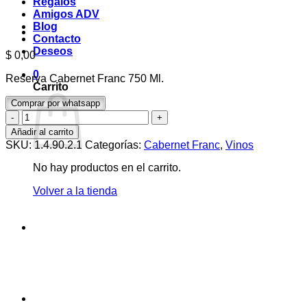
Regalos
Amigos ADV
Blog
Contacto
Deseos
$
0,00
0
Reserva Cabernet Franc 750 Ml.
Carrito
Comprar por whatsapp
Reserva
Cabernet
Añadir al carrito
Franc
SKU:
1.4.90.2.1
Categorías:
Cabernet Franc
,
Vinos
750
Ml.
No hay productos en el carrito.
cantidad
Volver a la tienda