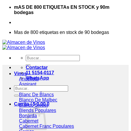
Saltar
mAS DE 800 ETIQUETAs EN STOCK y 90m
al
bodegas
contenido
Mas de 800 etiquetas en stock de 90 bodegas
Buscar
por:
Contactar
11 5154-0117
Vinos
WhatsApp
Ancellota
Aspirant
Buscar
Assemblage
por:
Blanc De Blancs
Blanco De Malbec
Carrito /
$
0,00
0
Blanco Sweet
Blends
Bonarda
Cabernet
Cabernet Franc