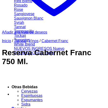
Red Blend
Rosado
Rose
Sangiovese
Sauvignon Blanc
Syrah
Tannat
Tempranillo
Añadir a la lista de deseos
Tockaij
Torrontes
Inicio
/
Tienda
/
Vinos
/
Cabernet Franc
White Blend
NUEVOS INGRESOS
Reserva Cabernet Franc
PROMOCIONES
750 Ml.
Otras Bebidas
Cervezas
Espirituosas
Espumantes
Sidra