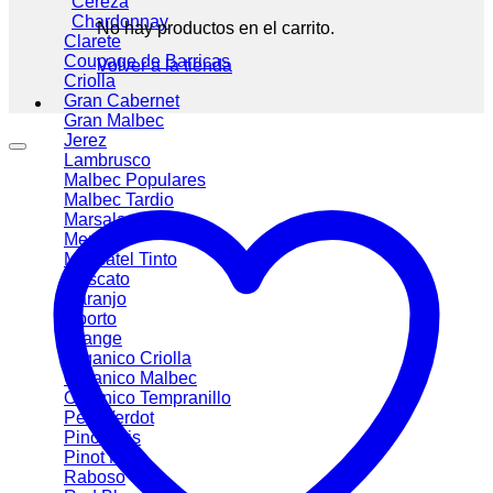
Cereza
Chardonnay
No hay productos en el carrito.
Clarete
Coupage de Barricas
Volver a la tienda
Criolla
Gran Cabernet
Gran Malbec
Jerez
Lambrusco
Malbec
Malbec Tardio
Marsala
Merlot
Moscatel Tinto
Moscato
Naranjo
Oporto
Orange
Organico Criolla
Organico Malbec
Organico Tempranillo
Petit Verdot
Pinot Gris
Pinot Noir
Raboso