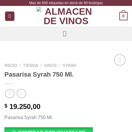
Mas de 800 etiquetas en stock de 90 bodegas
Saltar
al
0
contenido
INICIO
/
TIENDA
/
VINOS
/
SYRAH
Añadir
Pasarisa Syrah 750 Ml.
a la
lista de
deseos
19.250,00
$
Pasarisa Syrah 750 Ml.