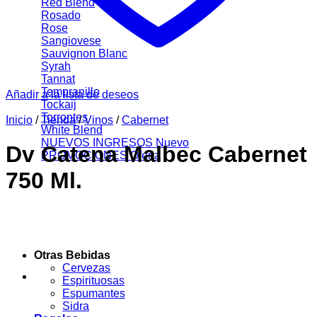
Red Blend
Rosado
Rose
Sangiovese
Sauvignon Blanc
Syrah
Tannat
Tempranillo
Añadir a la lista de deseos
Tockaij
Torrontes
Inicio
/
Tienda
/
Vinos
/
Cabernet
White Blend
NUEVOS INGRESOS
Dv Catena Malbec Cabernet
PROMOCIONES
750 Ml.
Otras Bebidas
Cervezas
Espirituosas
Espumantes
Sidra