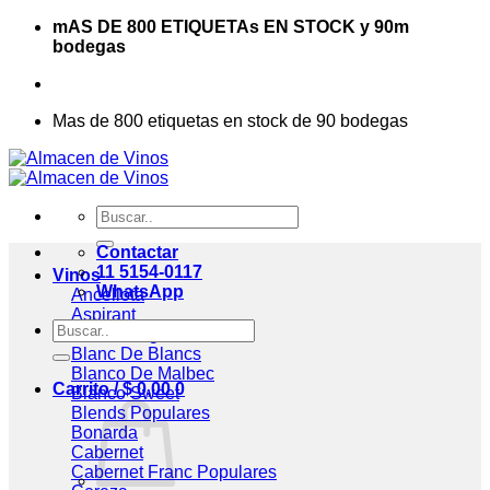
Saltar
mAS DE 800 ETIQUETAs EN STOCK y 90m
al
bodegas
contenido
Mas de 800 etiquetas en stock de 90 bodegas
Buscar
por:
Contactar
11 5154-0117
Vinos
WhatsApp
Ancellota
Aspirant
Buscar
Assemblage
por:
Blanc De Blancs
Blanco De Malbec
Carrito /
$
0,00
0
Blanco Sweet
Blends
Bonarda
Cabernet
Cabernet Franc