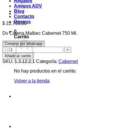
Regalos
Amigos ADV
Blog
Contacto
Deseos
$
22.750,00
0
Dv Catena Malbec Cabernet 750 Ml.
Carrito
Comprar por whatsapp
Dv
Catena
Añadir al carrito
Malbec
SKU:
1.3.12.2.1
Categoría:
Cabernet
Cabernet
750
No hay productos en el carrito.
Ml.
cantidad
Volver a la tienda