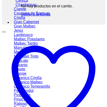
Cereza
Chardonnay
No hay productos en el carrito.
Clarete
Coupage de Barricas
Volver a la tienda
Criolla
Gran Cabernet
Gran Malbec
Jerez
Lambrusco
Malbec
Malbec Tardio
Marsala
Merlot
Moscatel Tinto
Moscato
Naranjo
Oporto
Orange
Organico Criolla
Organico Malbec
Organico Tempranillo
Petit Verdot
Pinot Gris
Pinot Noir
Raboso