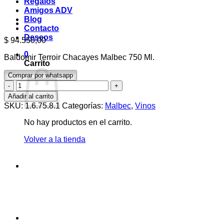
Regalos
Amigos ADV
Blog
Contacto
Deseos
$
94.550,00
0
Baldomir Terroir Chacayes Malbec 750 Ml.
Carrito
Comprar por whatsapp
Baldomir
Terroir
Añadir al carrito
Chacayes
SKU:
1.6.75.8.1
Categorías:
Malbec
,
Vinos
Malbec
750
No hay productos en el carrito.
Ml.
cantidad
Volver a la tienda