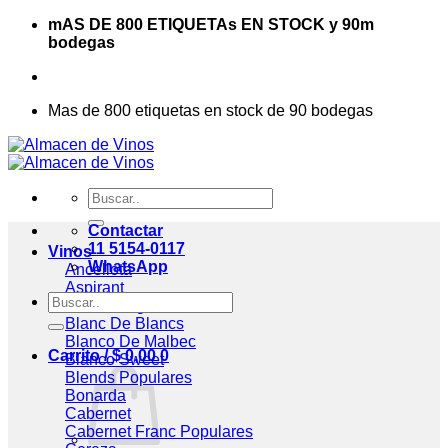
Saltar
mAS DE 800 ETIQUETAs EN STOCK y 90m
al
bodegas
contenido
Mas de 800 etiquetas en stock de 90 bodegas
Buscar
por:
Contactar
11 5154-0117
Vinos
WhatsApp
Ancellota
Aspirant
Buscar
Assemblage
por:
Blanc De Blancs
Blanco De Malbec
Carrito /
$
0,00
0
Blanco Sweet
Blends
Bonarda
Cabernet
Cabernet Franc