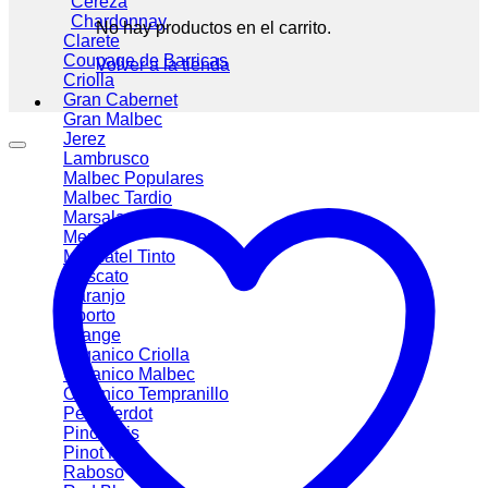
Cereza
Chardonnay
No hay productos en el carrito.
Clarete
Coupage de Barricas
Volver a la tienda
Criolla
Gran Cabernet
Gran Malbec
Jerez
Lambrusco
Malbec
Malbec Tardio
Marsala
Merlot
Moscatel Tinto
Moscato
Naranjo
Oporto
Orange
Organico Criolla
Organico Malbec
Organico Tempranillo
Petit Verdot
Pinot Gris
Pinot Noir
Raboso