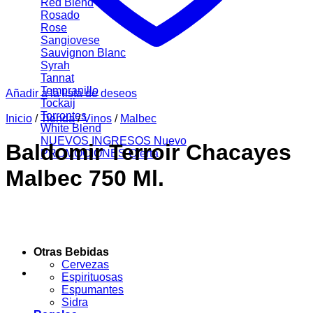
Red Blend
Rosado
Rose
Sangiovese
Sauvignon Blanc
Syrah
Tannat
Tempranillo
Añadir a la lista de deseos
Tockaij
Torrontes
Inicio
/
Tienda
/
Vinos
/
Malbec
White Blend
NUEVOS INGRESOS
Baldomir Terroir Chacayes
PROMOCIONES
Malbec 750 Ml.
Otras Bebidas
Cervezas
Espirituosas
Espumantes
Sidra