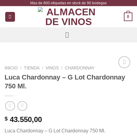
Mas de 800 etiquetas en stock de 90 bodegas
Saltar
al
0
contenido
INICIO
/
TIENDA
/
VINOS
/
CHARDONNAY
Añadir
Luca Chardonnay – G Lot Chardonnay
a la
750 Ml.
lista de
deseos
43.550,00
$
Luca Chardonnay – G Lot Chardonnay 750 Ml.