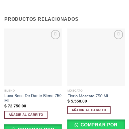
PRODUCTOS RELACIONADOS
Añadir
Añadir
a la
a la
lista de
lista de
deseos
deseos
BLEND
MOSCATO
Luca Beso De Dante Blend 750
Florio Moscato 750 Ml.
Ml.
$
5.550,00
$
72.750,00
AÑADIR AL CARRITO
AÑADIR AL CARRITO
COMPRAR POR