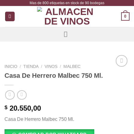
Mas de 800 etiquetas en stock de 90 bodegas
Saltar
al
0
contenido
INICIO
/
TIENDA
/
VINOS
/
MALBEC
Añadir
Casa De Herrero Malbec 750 Ml.
a la
lista de
deseos
20.550,00
$
Casa De Herrero Malbec 750 Ml.