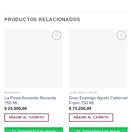
PRODUCTOS RELACIONADOS
Añadir
Añadir
a la
a la
lista de
lista de
deseos
deseos
BONARDA
CABERNET FRANC
La Posta Armando Bonarda
Gran Enemigo Agrelo Cabernet
750 Ml.
Franc 750 Ml.
$
23.550,00
$
73.250,00
AÑADIR AL CARRITO
AÑADIR AL CARRITO