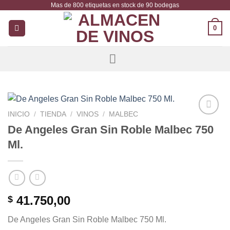
Mas de 800 etiquetas en stock de 90 bodegas
Saltar
al
0
contenido
INICIO
/
TIENDA
/
VINOS
/
MALBEC
Añadir
De Angeles Gran Sin Roble Malbec 750
a la
Ml.
lista de
deseos
41.750,00
$
De Angeles Gran Sin Roble Malbec 750 Ml.