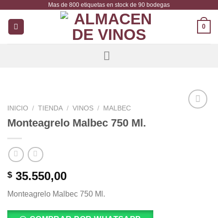
Mas de 800 etiquetas en stock de 90 bodegas
Saltar
al
0
contenido
INICIO
/
TIENDA
/
VINOS
/
MALBEC
Añadir
Monteagrelo Malbec 750 Ml.
a la
lista de
deseos
35.550,00
$
Monteagrelo Malbec 750 Ml.