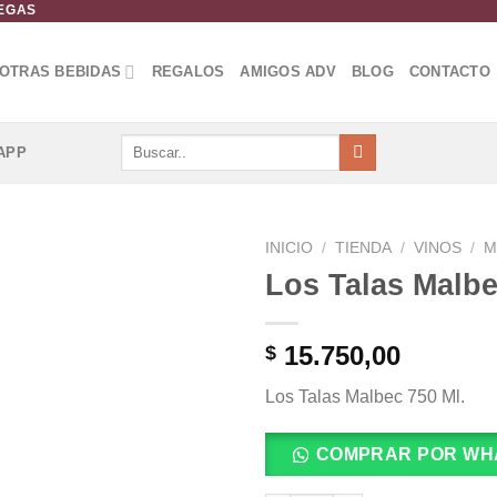
DEGAS
OTRAS BEBIDAS
REGALOS
AMIGOS ADV
BLOG
CONTACTO
Buscar
APP
por:
INICIO
/
TIENDA
/
VINOS
/
M
Los Talas Malbe
Añadir
a la
lista de
15.750,00
$
deseos
Los Talas Malbec 750 Ml.
COMPRAR POR WH