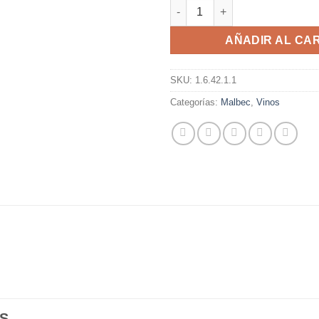
Los Talas Malbec 750 Ml. cant
AÑADIR AL CA
SKU:
1.6.42.1.1
Categorías:
Malbec
,
Vinos
S