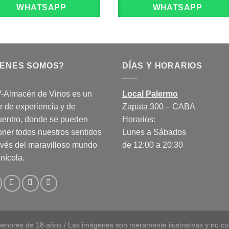
WHATSAPP
WHATSAPP
IENES SOMOS?
DÍAS Y HORARIOS
-Almacén de Vinos es un
Local Palermo
r de experiencia y de
Zapata 300 – CABA
uentro, donde se pueden
Horarios:
ner todos nuestros sentidos
Lunes a Sábados
avés del maravilloso mundo
de 12:00 a 20:30
inícola.
enores de 18 años / Las imágenes son meramente ilustrativas y no con