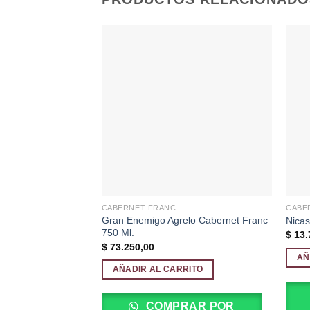
Añadir
a la
lista de
deseos
CABERNET FRANC
CABE
Gran Enemigo Agrelo Cabernet Franc
Nicas
750 Ml.
$
13.
$
73.250,00
AÑ
AÑADIR AL CARRITO
COMPRAR POR