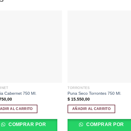
Añadir
Aña
a la
a l
lista de
lista
deseos
des
RNET
TORRONTES
ia Cabernet 750 Ml.
Puna Seco Torrontes 750 Ml.
750,00
$
15.550,00
ADIR AL CARRITO
AÑADIR AL CARRITO
COMPRAR POR
COMPRAR POR