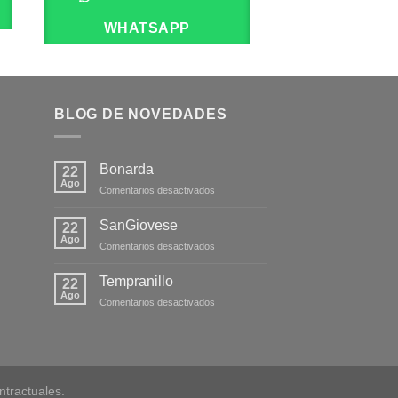
WHATSAPP
WHATS
BLOG DE NOVEDADES
Bonarda
22
Ago
en
Comentarios desactivados
Bonarda
SanGiovese
22
Ago
en
Comentarios desactivados
SanGiovese
Tempranillo
22
Ago
en
Comentarios desactivados
Tempranillo
tractuales.