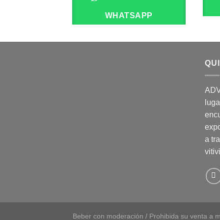
WHATSAPP
QU
ADV
luga
enc
expo
a tr
vitiv
Beber con moderación / Prohibida su venta a m