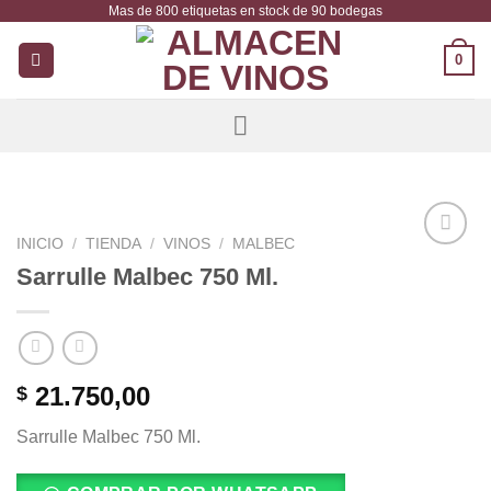
Mas de 800 etiquetas en stock de 90 bodegas
Saltar
al
0
contenido
INICIO
/
TIENDA
/
VINOS
/
MALBEC
Añadir
Sarrulle Malbec 750 Ml.
a la
lista de
deseos
21.750,00
$
Sarrulle Malbec 750 Ml.