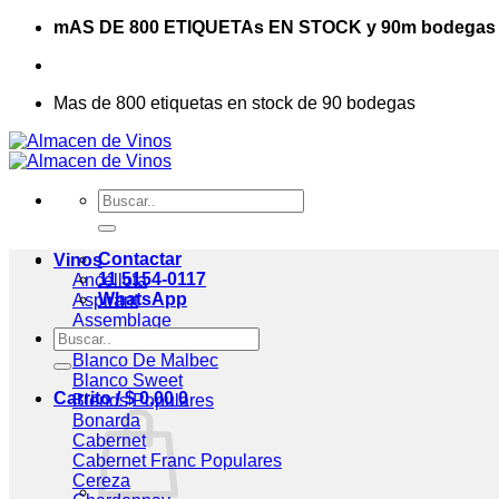
Saltar
mAS DE 800 ETIQUETAs EN STOCK y 90m bodegas
al
contenido
Mas de 800 etiquetas en stock de 90 bodegas
Buscar
por:
Contactar
Vinos
11 5154-0117
Ancellota
WhatsApp
Aspirant
Assemblage
Buscar
Blanc De Blancs
por:
Blanco De Malbec
Blanco Sweet
Carrito /
$
0,00
0
Blends
Bonarda
Cabernet
Cabernet Franc
Cereza