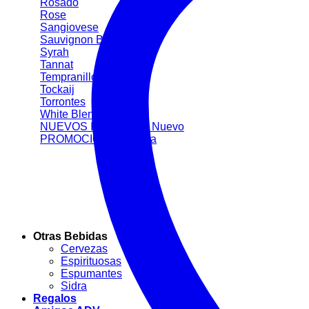
Rosado
Rose
Sangiovese
Sauvignon Blanc
Syrah
Tannat
Tempranillo
Tockaij
Torrontes
White Blend
NUEVOS INGRESOS
PROMOCIONES
Otras Bebidas
Cervezas
Espirituosas
Espumantes
Sidra
Regalos