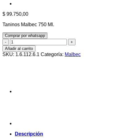
$
99.750,00
Taninos Malbec 750 Ml.
Comprar por whatsapp
Taninos
Malbec
Añadir al carrito
750
SKU:
1.6.112.6.1
Categoría:
Malbec
Ml.
cantidad
Descripción