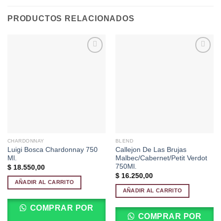
PRODUCTOS RELACIONADOS
Añadir
Añadir
a la
a la
lista de
lista de
deseos
deseos
CHARDONNAY
BLEND
Luigi Bosca Chardonnay 750
Callejon De Las Brujas
Ml.
Malbec/Cabernet/Petit Verdot
750Ml.
$
18.550,00
$
16.250,00
AÑADIR AL CARRITO
AÑADIR AL CARRITO
COMPRAR POR
COMPRAR POR