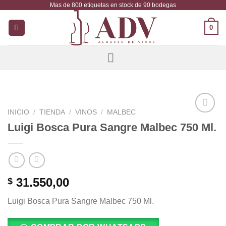
Mas de 800 etiquetas en stock de 90 bodegas
Saltar
al
0
contenido
INICIO
/
TIENDA
/
VINOS
/
MALBEC
Añadir
Luigi Bosca Pura Sangre Malbec 750 Ml.
a la
lista de
deseos
31.550,00
$
Luigi Bosca Pura Sangre Malbec 750 Ml.