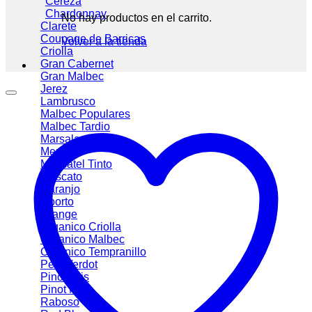
Cereza
Chardonnay
No hay productos en el carrito.
Clarete
Coupage de Barricas
Volver a la tienda
Criolla
Gran Cabernet
Gran Malbec
Jerez
Lambrusco
Malbec
Malbec Tardio
Marsala
Merlot
Moscatel Tinto
Moscato
Naranjo
Oporto
Orange
Organico Criolla
Organico Malbec
Organico Tempranillo
Petit Verdot
Pinot Gris
Pinot Noir
Raboso