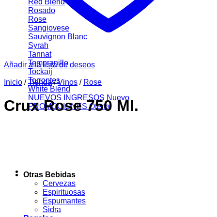
Red Blend
Rosado
Rose
Sangiovese
Sauvignon Blanc
Syrah
Tannat
Tempranillo
Añadir a la lista de deseos
Tockaij
Torrontes
Inicio
/
Tienda
/
Vinos
/
Rose
White Blend
NUEVOS INGRESOS
Crux Rose 750 Ml.
PROMOCIONES
Otras Bebidas
Cervezas
Espirituosas
Espumantes
Sidra