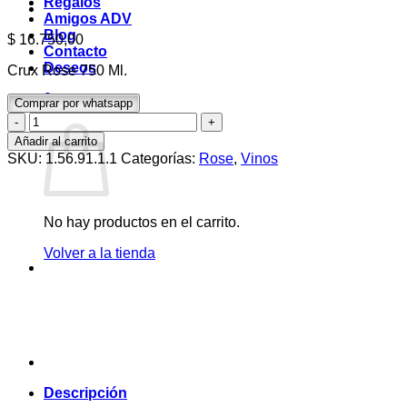
Regalos
Amigos ADV
Blog
$
16.750,00
Contacto
Deseos
Crux Rose 750 Ml.
0
Comprar por whatsapp
Carrito
Crux
Rose
Añadir al carrito
750
SKU:
1.56.91.1.1
Categorías:
Rose
,
Vinos
Ml.
cantidad
No hay productos en el carrito.
Volver a la tienda
Descripción