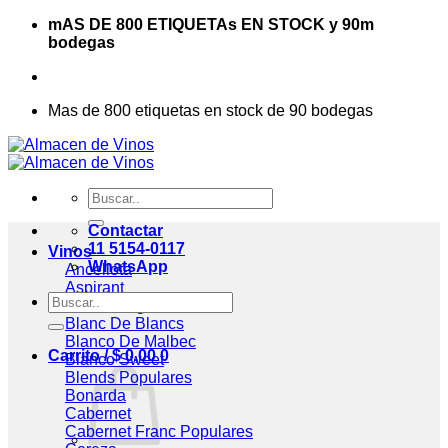
Saltar
mAS DE 800 ETIQUETAs EN STOCK y 90m
al
bodegas
contenido
Mas de 800 etiquetas en stock de 90 bodegas
Buscar
por:
Contactar
11 5154-0117
Vinos
WhatsApp
Ancellota
Aspirant
Buscar
Assemblage
por:
Blanc De Blancs
Blanco De Malbec
Carrito /
$
0,00
0
Blanco Sweet
Blends
Bonarda
Cabernet
Cabernet Franc