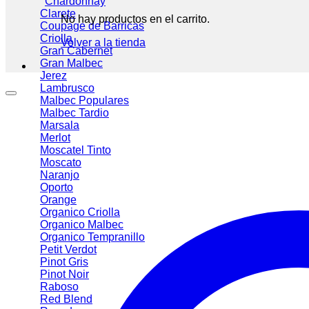
Chardonnay
Clarete
No hay productos en el carrito.
Coupage de Barricas
Criolla
Volver a la tienda
Gran Cabernet
Gran Malbec
Jerez
Lambrusco
Malbec
Malbec Tardio
Marsala
Merlot
Moscatel Tinto
Moscato
Naranjo
Oporto
Orange
Organico Criolla
Organico Malbec
Organico Tempranillo
Petit Verdot
Pinot Gris
Pinot Noir
Raboso
Red Blend