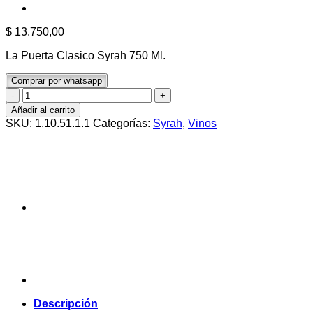
$
13.750,00
La Puerta Clasico Syrah 750 Ml.
Comprar por whatsapp
La
Puerta
Añadir al carrito
Clasico
SKU:
1.10.51.1.1
Categorías:
Syrah
,
Vinos
Syrah
750
Ml.
cantidad
Descripción