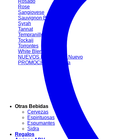
Rosado
Rose
Sangiovese
Sauvignon Blanc
Syrah
Tannat
Tempranillo
Tockaij
Torrontes
White Blend
NUEVOS INGRESOS
PROMOCIONES
Otras Bebidas
Cervezas
Espirituosas
Espumantes
Sidra
Regalos