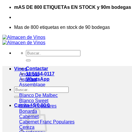
Saltar
mAS DE 800 ETIQUETAs EN STOCK y 90m bodegas
al
contenido
Mas de 800 etiquetas en stock de 90 bodegas
Buscar
por:
Contactar
Vinos
11 5154-0117
Ancellota
WhatsApp
Aspirant
Assemblage
Buscar
Blanc De Blancs
por:
Blanco De Malbec
Blanco Sweet
Carrito /
$
0,00
0
Blends
Bonarda
Cabernet
Cabernet Franc
Cereza