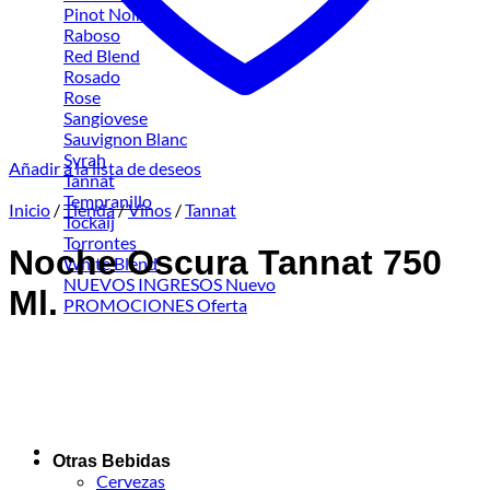
Pinot Noir
Raboso
Red Blend
Rosado
Rose
Sangiovese
Sauvignon Blanc
Syrah
Añadir a la lista de deseos
Tannat
Tempranillo
Inicio
/
Tienda
/
Vinos
/
Tannat
Tockaij
Torrontes
Noche Oscura Tannat 750
White Blend
NUEVOS INGRESOS
Ml.
PROMOCIONES
Otras Bebidas
Cervezas