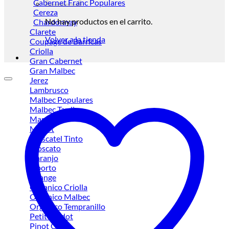
Cabernet Franc
Cereza
No hay productos en el carrito.
Chardonnay
Clarete
Volver a la tienda
Coupage de Barricas
Criolla
Gran Cabernet
Gran Malbec
Jerez
Lambrusco
Malbec
Malbec Tardio
Marsala
Merlot
Moscatel Tinto
Moscato
Naranjo
Oporto
Orange
Organico Criolla
Organico Malbec
Organico Tempranillo
Petit Verdot
Pinot Gris