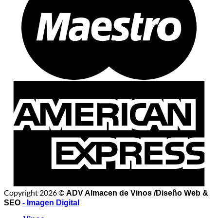
Copyright 2026 ©
ADV Almacen de Vinos /Diseño Web &
SEO
- Imagen Digital