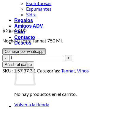
Espirituosas
Espumantes
Sidra
Regalos
Amigos ADV
$
26.550,00
Blog
Contacto
Noche Oscura Tannat 750 Ml.
Deseos
Comprar por whatsapp
0
Noche
Carrito
Oscura
Añadir al carrito
Tannat
SKU:
1.57.37.3.1
Categorías:
Tannat
,
Vinos
750
Ml.
cantidad
No hay productos en el carrito.
Volver a la tienda