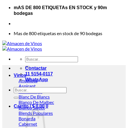
Saltar
mAS DE 800 ETIQUETAs EN STOCK y 90m
al
bodegas
contenido
Mas de 800 etiquetas en stock de 90 bodegas
Buscar
por:
Contactar
11 5154-0117
Vinos
WhatsApp
Ancellota
Aspirant
Buscar
Assemblage
por:
Blanc De Blancs
Blanco De Malbec
Carrito /
$
0,00
0
Blanco Sweet
Blends
Bonarda
Cabernet