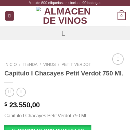
Mas de 800 etiquetas en stock de 90 bodegas
Saltar
al
0
contenido
INICIO
/
TIENDA
/
VINOS
/
PETIT VERDOT
Añadir
Capitulo I Chacayes Petit Verdot 750 Ml.
a la
lista de
deseos
23.550,00
$
Capitulo I Chacayes Petit Verdot 750 Ml.