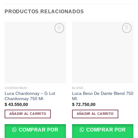
PRODUCTOS RELACIONADOS
Añadir
Añadir
a la
a la
lista de
lista de
deseos
deseos
CHARDONNAY
BLEND
Luca Chardonnay – G Lot
Luca Beso De Dante Blend 750
Chardonnay 750 Ml.
Ml.
$
43.550,00
$
72.750,00
AÑADIR AL CARRITO
AÑADIR AL CARRITO
COMPRAR POR
COMPRAR POR