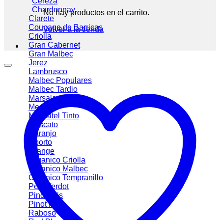
Cereza
Chardonnay
No hay productos en el carrito.
Clarete
Coupage de Barricas
Volver a la tienda
Criolla
Gran Cabernet
Gran Malbec
Jerez
Lambrusco
Malbec
Malbec Tardio
Marsala
Merlot
Moscatel Tinto
Moscato
Naranjo
Oporto
Orange
Organico Criolla
Organico Malbec
Organico Tempranillo
Petit Verdot
Pinot Gris
Pinot Noir
Raboso