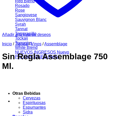
Red Blend
Rosado
Rose
Sangiovese
Sauvignon Blanc
Syrah
Tannat
Tempranillo
Añadir a la lista de deseos
Tockaij
Torrontes
Inicio
/
Tienda
/
Vinos
/
Assemblage
White Blend
NUEVOS INGRESOS
Sin Regla Assemblage 750
PROMOCIONES
Ml.
Otras Bebidas
Cervezas
Espirituosas
Espumantes
Sidra