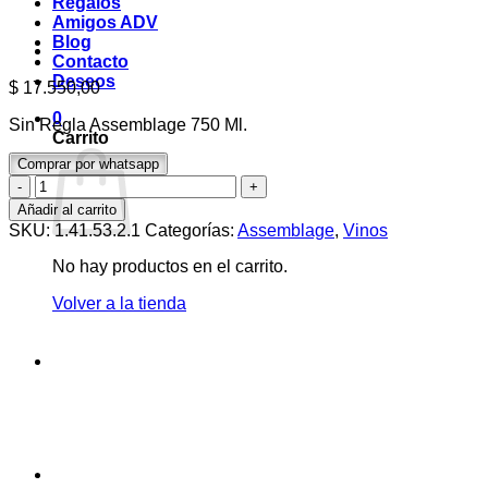
Regalos
Amigos ADV
Blog
Contacto
Deseos
$
17.550,00
0
Sin Regla Assemblage 750 Ml.
Carrito
Comprar por whatsapp
Sin
Regla
Añadir al carrito
Assemblage
SKU:
1.41.53.2.1
Categorías:
Assemblage
,
Vinos
750
Ml.
No hay productos en el carrito.
cantidad
Volver a la tienda