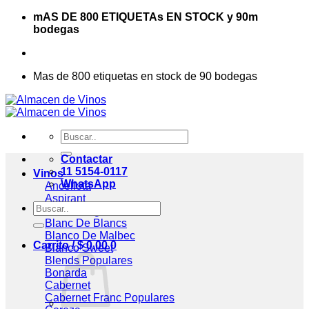
Saltar
mAS DE 800 ETIQUETAs EN STOCK y 90m
al
bodegas
contenido
Mas de 800 etiquetas en stock de 90 bodegas
Buscar
por:
Contactar
11 5154-0117
Vinos
WhatsApp
Ancellota
Aspirant
Buscar
Assemblage
por:
Blanc De Blancs
Blanco De Malbec
Carrito /
$
0,00
0
Blanco Sweet
Blends
Bonarda
Cabernet
Cabernet Franc