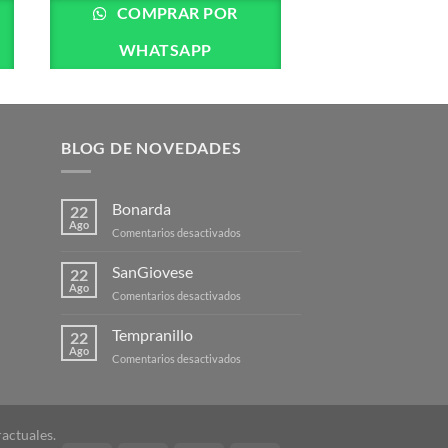
COMPRAR POR
WHATSAPP
BLOG DE NOVEDADES
Bonarda
22
Ago
en
Comentarios desactivados
Bonarda
SanGiovese
22
Ago
en
Comentarios desactivados
SanGiovese
Tempranillo
22
Ago
en
Comentarios desactivados
Tempranillo
actuales.