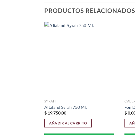
PRODUCTOS RELACIONADO
Añadir
Añadir
a la
a la
lista de
lista de
deseos
deseos
SYRAH
CABE
e Blend 750 Ml.
Altaland Syrah 750 Ml.
Fon D
$
19.750,00
$
0,0
RITO
AÑADIR AL CARRITO
AÑ