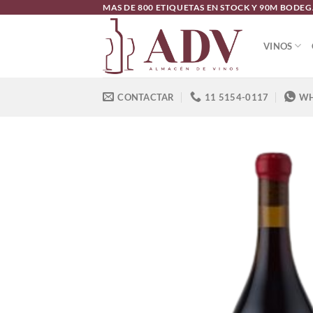
Saltar
MAS DE 800 ETIQUETAS EN STOCK Y 90M BODE
al
contenido
VINOS
CONTACTAR
11 5154-0117
WH