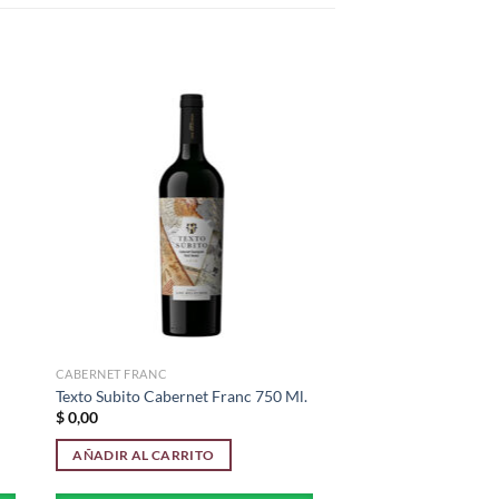
dir
Añadir
la
a la
a de
lista de
eos
deseos
CABERNET FRANC
Texto Subito Cabernet Franc 750 Ml.
$
0,00
AÑADIR AL CARRITO