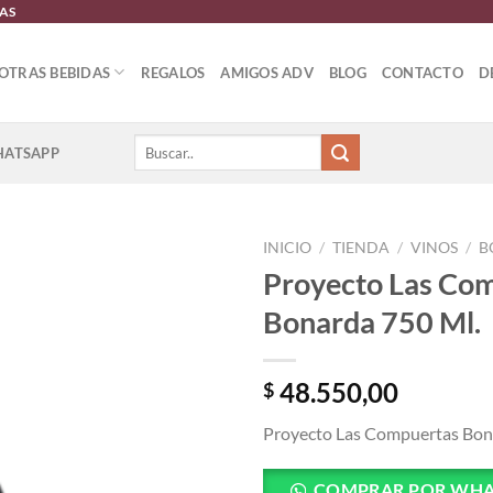
GAS
OTRAS BEBIDAS
REGALOS
AMIGOS ADV
BLOG
CONTACTO
D
Buscar
ATSAPP
por:
INICIO
/
TIENDA
/
VINOS
/
B
Proyecto Las Co
Añadir
Bonarda 750 Ml.
a la
lista
de
deseos
48.550,00
$
Proyecto Las Compuertas Bon
COMPRAR POR WHA