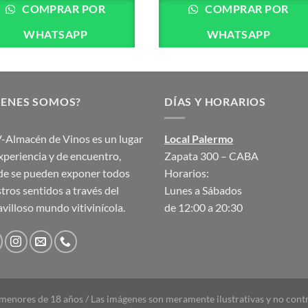
COMPRAR POR
COMPRAR POR
WHATSAPP
WHATSAPP
IENES SOMOS?
DÍAS Y HORARIOS
Almacén de Vinos es un lugar
Local Palermo
xperiencia y de encuentro,
Zapata 300 – CABA
e se pueden exponer todos
Horarios:
tros sentidos a través del
Lunes a Sábados
villoso mundo vitivinícola.
de 12:00 a 20:30
menores de 18 años / Las imágenes son meramente ilustrativas y no contr