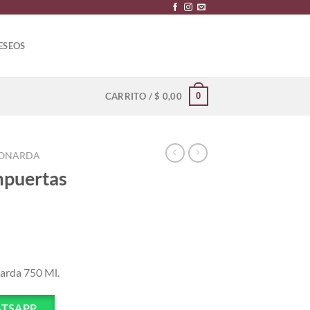
ESEOS
0
CARRITO /
$
0,00
ONARDA
mpuertas
arda 750 Ml.
TSAPP