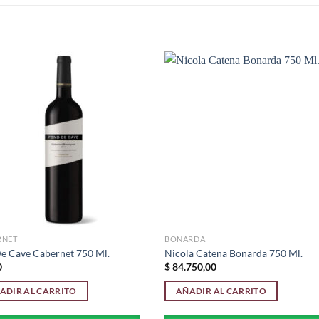
S
Añadir
Aña
a la
a 
lista de
list
deseos
des
RNET
BONARDA
e Cave Cabernet 750 Ml.
Nicola Catena Bonarda 750 Ml.
0
$
84.750,00
ADIR AL CARRITO
AÑADIR AL CARRITO