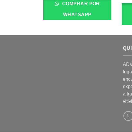
COMPRAR POR
WHATSAPP
QU
ADV
luga
enc
expo
a tr
vitiv