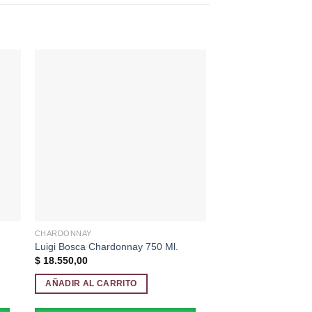
dir
Añadir
a
a la
 de
lista de
eos
deseos
CHARDONNAY
CABERNET FRANC
Gran Enemigo Cepill
Luigi Bosca Chardonnay 750 Ml.
750 Ml.
$
18.550,00
$
73.250,00
AÑADIR AL CARRITO
AÑADIR AL CARRI