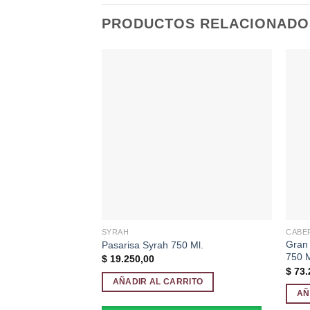
PRODUCTOS RELACIONADO
Añadir
a la
lista de
deseos
SYRAH
CABE
Gran
Pasarisa Syrah 750 Ml.
750 M
$
19.250,00
$
73.
AÑADIR AL CARRITO
AÑ