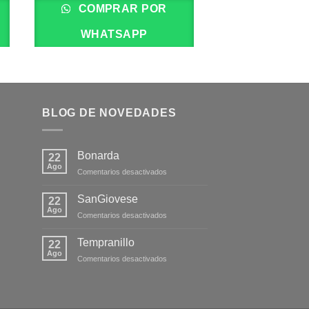
COMPRAR POR
COMPRA
WHATSAPP
WHATS
BLOG DE NOVEDADES
Bonarda
22
Ago
en
Comentarios desactivados
Bonarda
SanGiovese
22
Ago
en
Comentarios desactivados
SanGiovese
Tempranillo
22
Ago
en
Comentarios desactivados
Tempranillo