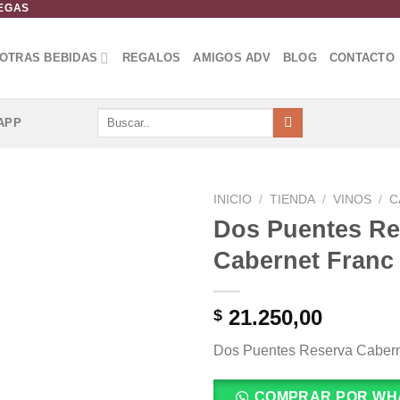
DEGAS
OTRAS BEBIDAS
REGALOS
AMIGOS ADV
BLOG
CONTACTO
Buscar
APP
por:
INICIO
/
TIENDA
/
VINOS
/
C
Dos Puentes Re
Añadir
Cabernet Franc 
a la
lista de
deseos
21.250,00
$
Dos Puentes Reserva Cabern
COMPRAR POR WH