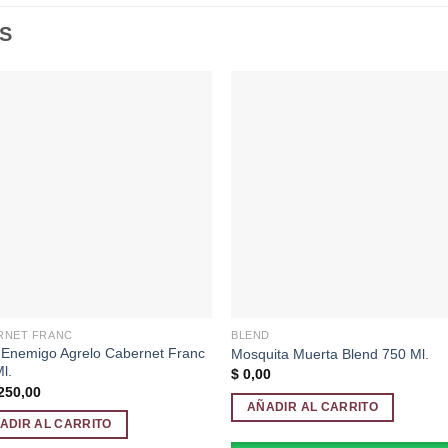
S
Añadir
Aña
a la
a l
lista de
lista
deseos
des
RNET FRANC
BLEND
 Enemigo Agrelo Cabernet Franc
Mosquita Muerta Blend 750 Ml.
l.
$
0,00
250,00
AÑADIR AL CARRITO
ADIR AL CARRITO