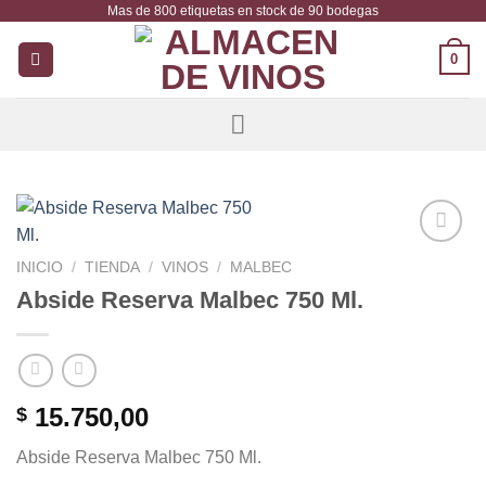
Mas de 800 etiquetas en stock de 90 bodegas
Saltar
al
0
contenido
Añadir
INICIO
/
TIENDA
/
VINOS
/
MALBEC
a la
Abside Reserva Malbec 750 Ml.
lista de
deseos
15.750,00
$
Abside Reserva Malbec 750 Ml.