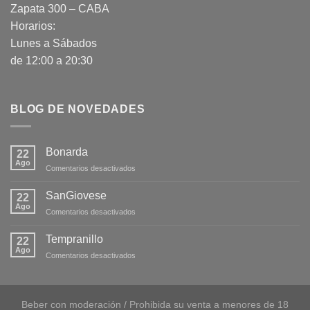
Zapata 300 – CABA
Horarios:
Lunes a Sábados
de 12:00 a 20:30
BLOG DE NOVEDADES
Bonarda
22
Ago
en
Comentarios desactivados
Bonarda
SanGiovese
22
Ago
en
Comentarios desactivados
SanGiovese
Tempranillo
22
Ago
en
Comentarios desactivados
Tempranillo
Beber con moderación / Prohibida su venta a menores de 18