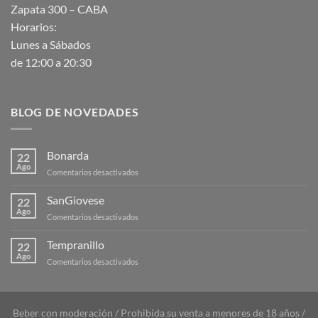
Zapata 300 – CABA
Horarios:
Lunes a Sábados
de 12:00 a 20:30
BLOG DE NOVEDADES
Bonarda
22
Ago
en
Comentarios desactivados
Bonarda
SanGiovese
22
Ago
en
Comentarios desactivados
SanGiovese
Tempranillo
22
Ago
en
Comentarios desactivados
Tempranillo
Beber con moderación / Prohibida su venta a menores de 18 años /