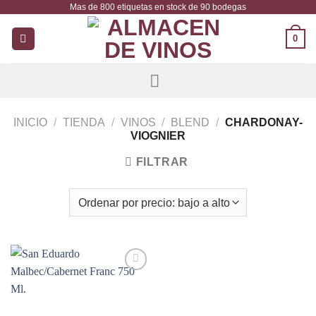
Mas de 800 etiquetas en stock de 90 bodegas
Saltar
al
0
contenido
INICIO
/
TIENDA
/
VINOS
/
BLEND
/
CHARDONAY-
VIOGNIER
FILTRAR
Añadir
a la
lista de
deseos