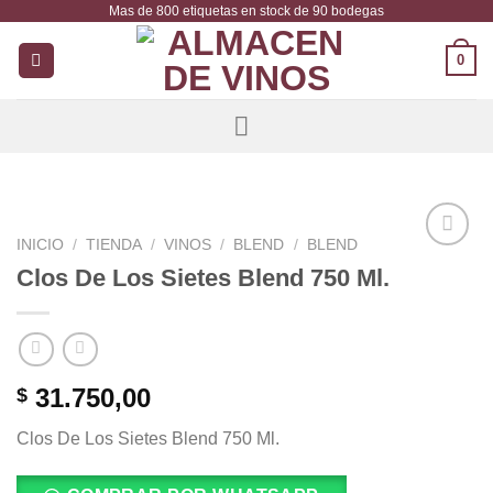
Mas de 800 etiquetas en stock de 90 bodegas
Saltar
al
0
contenido
INICIO
/
TIENDA
/
VINOS
/
BLEND
/
BLEND
Añadir
Clos De Los Sietes Blend 750 Ml.
a la
lista de
deseos
31.750,00
$
Clos De Los Sietes Blend 750 Ml.