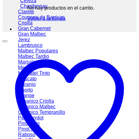
Cereza
Chardonnay
No hay productos en el carrito.
Clarete
Coupage de Barricas
Volver a la tienda
Criolla
Gran Cabernet
Gran Malbec
Jerez
Lambrusco
Malbec
Malbec Tardio
Marsala
Merlot
Moscatel Tinto
Moscato
Naranjo
Oporto
Orange
Organico Criolla
Organico Malbec
Organico Tempranillo
Petit Verdot
Pinot Gris
Pinot Noir
Raboso