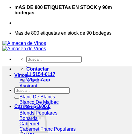
Saltar
mAS DE 800 ETIQUETAs EN STOCK y 90m
al
bodegas
contenido
Mas de 800 etiquetas en stock de 90 bodegas
Buscar
por:
Contactar
11 5154-0117
Vinos
WhatsApp
Ancellota
Aspirant
Buscar
Assemblage
por:
Blanc De Blancs
Blanco De Malbec
Carrito /
$
0,00
0
Blanco Sweet
Blends
Bonarda
Cabernet
Cabernet Franc