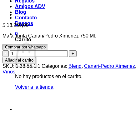
Regalos
Amigos ADV
Blog
Contacto
Deseos
$
13.250,00
0
Mala Junta Canari/Pedro Ximenez 750 Ml.
Carrito
Comprar por whatsapp
Mala
Junta
Añadir al carrito
Canari/Pedro
SKU:
1.38.55.1.1
Categorías:
Blend
,
Canari-Pedro Ximenez
,
Ximenez
Vinos
750
No hay productos en el carrito.
Ml.
cantidad
Volver a la tienda