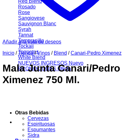
Red Blend
Rosado
Rose
Sangiovese
Sauvignon Blanc
Syrah
Tannat
Tempranillo
Añadir a la lista de deseos
Tockaij
Torrontes
Inicio
/
Tienda
/
Vinos
/
Blend
/
Canari-Pedro Ximenez
White Blend
NUEVOS INGRESOS
Mala Junta Canari/Pedro
PROMOCIONES
Ximenez 750 Ml.
Otras Bebidas
Cervezas
Espirituosas
Espumantes
Sidra