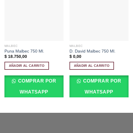
a la
a la
lista de
lista de
deseos
deseos
MALBEC
MALBEC
Puna Malbec 750 Ml.
D. David Malbec 750 Ml.
$
18.750,00
$
0,00
AÑADIR AL CARRITO
AÑADIR AL CARRITO
COMPRAR POR
COMPRAR POR
WHATSAPP
WHATSAPP