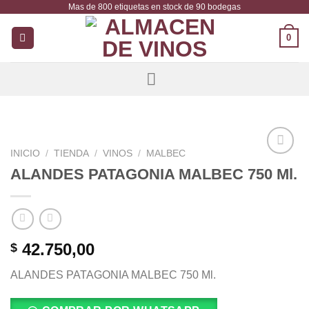
Mas de 800 etiquetas en stock de 90 bodegas
Saltar
al
0
contenido
INICIO
/
TIENDA
/
VINOS
/
MALBEC
Añadir
ALANDES PATAGONIA MALBEC 750 Ml.
a la
lista de
deseos
42.750,00
$
ALANDES PATAGONIA MALBEC 750 Ml.