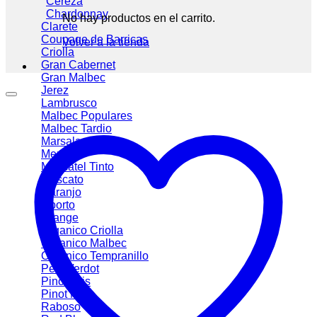
Cereza
Chardonnay
No hay productos en el carrito.
Clarete
Coupage de Barricas
Volver a la tienda
Criolla
Gran Cabernet
Gran Malbec
Jerez
Lambrusco
Malbec
Malbec Tardio
Marsala
Merlot
Moscatel Tinto
Moscato
Naranjo
Oporto
Orange
Organico Criolla
Organico Malbec
Organico Tempranillo
Petit Verdot
Pinot Gris
Pinot Noir
Raboso