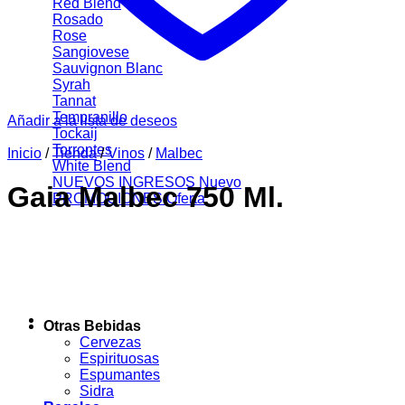
Red Blend
Rosado
Rose
Sangiovese
Sauvignon Blanc
Syrah
Tannat
Tempranillo
Añadir a la lista de deseos
Tockaij
Torrontes
Inicio
/
Tienda
/
Vinos
/
Malbec
White Blend
NUEVOS INGRESOS
Gaia Malbec 750 Ml.
PROMOCIONES
Otras Bebidas
Cervezas
Espirituosas
Espumantes
Sidra