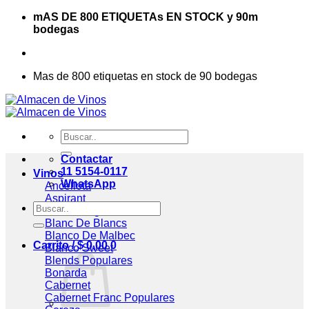
Saltar
mAS DE 800 ETIQUETAs EN STOCK y 90m
al
bodegas
contenido
Mas de 800 etiquetas en stock de 90 bodegas
Buscar
por:
Contactar
11 5154-0117
Vinos
WhatsApp
Ancellota
Aspirant
Buscar
Assemblage
por:
Blanc De Blancs
Blanco De Malbec
Carrito /
$
0,00
0
Blanco Sweet
Blends
Bonarda
Cabernet
Cabernet Franc