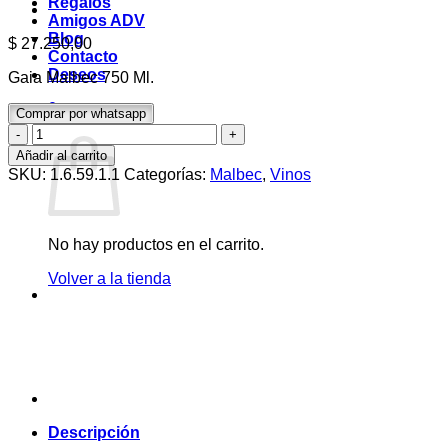
Regalos
Amigos ADV
Blog
$
27.250,00
Contacto
Deseos
Gaia Malbec 750 Ml.
0
Comprar por whatsapp
Carrito
Gaia
Malbec
Añadir al carrito
750
SKU:
1.6.59.1.1
Categorías:
Malbec
,
Vinos
Ml.
cantidad
No hay productos en el carrito.
Volver a la tienda
Descripción